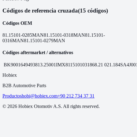
Códigos de referencia cruzada
(15 códigos)
Códigos OEM
81.15101-0285
MAN
81.15101-0318
MAN
81.15101-
0316
MAN
81.15101-0279
MAN
Códigos aftermarket / alternativos
BK9001649
49381
3.25001
IMX81151010318
68.21
021.184
SA4J00
Hobiex
B2B Automotive Parts
Productos
hobi@hobiex.com
+90 212 734 37 31
©
2026
Hobiex Otomotiv A.S. All rights reserved.