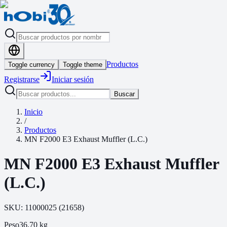
Productos
Toggle currency
Toggle theme
Registrarse
Iniciar sesión
Buscar
Inicio
/
Productos
MN F2000 E3 Exhaust Muffler (L.C.)
MN F2000 E3 Exhaust Muffler
(L.C.)
SKU:
11000025
(
21658
)
Peso
36.70
kg