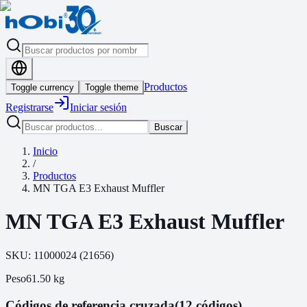
Productos
Toggle currency
Toggle theme
Registrarse
Iniciar sesión
Buscar
Inicio
/
Productos
MN TGA E3 Exhaust Muffler
MN TGA E3 Exhaust Muffler
SKU:
11000024
(
21656
)
Peso
61.50
kg
Códigos de referencia cruzada
(12 códigos)