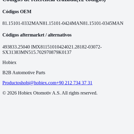
Códigos OEM
81.15101-0332
MAN
81.15101-0424
MAN
81.15101-0345
MAN
Códigos aftermarket / alternativos
49383
3.25040
IMX81151010424
021.281
82-03072-
SX
31383MN
515.7029
70879
K0137
Hobiex
B2B Automotive Parts
Productos
hobi@hobiex.com
+90 212 734 37 31
©
2026
Hobiex Otomotiv A.S. All rights reserved.